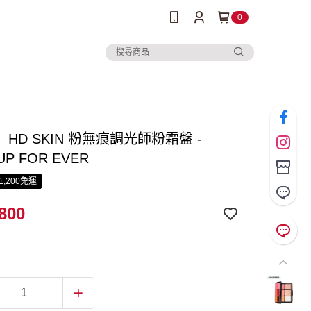
0
HD SKIN 粉無痕調光師粉霜盤 -
UP FOR EVER
1,200免運
800