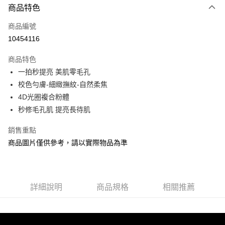
商品特色
信用卡一次付款
商品編號
信用卡分期付款
10454116
3 期 0 利率 每期
NT$300
21家銀行
商品特色
合作金庫商業銀行
第一商業銀行
超商取貨付款
一拍秒提亮 美肌零毛孔
華南商業銀行
彰化商業銀行
校色勻膚-細緻撫紋-自然柔焦​
LINE Pay
上海商業儲蓄銀行
台北富邦商業銀行
國泰世華商業銀行
兆豐國際商業銀行
4D光圈複合粉體
Apple Pay
臺灣中小企業銀行
台中商業銀行
秒修毛孔肌 提亮長待肌
匯豐（台灣）商業銀行
華泰商業銀行
街口支付
聯邦商業銀行
遠東國際商業銀行
銷售重點
元大商業銀行
永豐商業銀行
悠遊付
商品圖片僅供參考，請以實際物品為準
玉山商業銀行
星展（台灣）商業銀行
台新國際商業銀行
中國信託商業銀行
Google Pay
台灣樂天信用卡公司
AFTEE先享後付
詳細說明
商品規格
相關推薦
相關說明
【關於「AFTEE先享後付」】
AFTEE先享後付是「在收到商品之後才付款」的支付方式。 讓您購物簡單
運送方式
便利好安心！