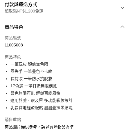
付款與運送方式
超取滿NT$1,200免運
付款方式
商品特色
信用卡一次付款
商品編號
信用卡分期付款
11005008
3 期 0 利率 每期
NT$383
21家銀行
商品特色
合作金庫商業銀行
第一商業銀行
超商取貨付款
一筆玩妝 顏值無色限
華南商業銀行
彰化商業銀行
零失手 一筆疊色不卡紋
LINE Pay
上海商業儲蓄銀行
台北富邦商業銀行
國泰世華商業銀行
兆豐國際商業銀行
長持妝 一筆防水抗脫妝
Apple Pay
臺灣中小企業銀行
台中商業銀行
17色選 一筆打造無限創意
匯豐（台灣）商業銀行
華泰商業銀行
疊色無限可能 解鎖百變風格
街口支付
聯邦商業銀行
遠東國際商業銀行
適用於臉、眼及唇 多功能彩妝設計
元大商業銀行
永豐商業銀行
悠遊付
乳霜質地輕盈服貼 層層疊擦零結塊
玉山商業銀行
星展（台灣）商業銀行
台新國際商業銀行
中國信託商業銀行
Google Pay
銷售重點
台灣樂天信用卡公司
AFTEE先享後付
商品圖片僅供參考，請以實際物品為準