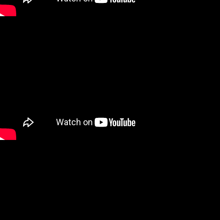
２．關於個人資料處理事宜，請瀏覽以下網址：
https://aftee.tw/terms/#terms3
３．未成年的使用者請事先徵得法定代理人或監護人之同意方可使用
「AFTEE先享後付」，若未經同意申辦者引起之損失，本公司不負相關責
任。
４．使用「AFTEE先享後付」時，將依據個別帳號之用戶狀況，依本公司即
時審查核予不同之上限額度；若仍有額度不足之情形，本公司將視審查結果
請求用戶進行身份認證。
５．嚴禁一人註冊多個帳號或使用他人資訊註冊。若發現惡意使用之情形，
恩沛科技股份有限公司將有權停止該用戶之使用額度並採取法律行動。