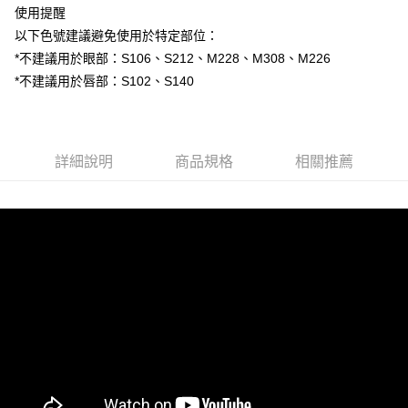
相關說明
使用提醒
【關於「AFTEE先享後付」】
以下色號建議避免使用於特定部位：
AFTEE先享後付是「在收到商品之後才付款」的支付方式。 讓您購物簡單
運送方式
*不建議用於眼部：S106、S212、M228、M308、M226
便利好安心！
１．簡單：不需註冊會員、不需綁卡、不需儲值。
*不建議用於唇部：S102、S140
全家取貨付款
２．便利：只要手機號碼，簡訊認證，即可結帳。
每筆NT$80，滿NT$1,200(含以上)免運費
３．安心：先確認商品／服務後，再付款。
付款後全家取貨
【「AFTEE先享後付」結帳流程】
詳細說明
商品規格
相關推薦
１．於結帳方式選擇「AFTEE先享後付」後，將跳轉至「AFTEE先享後付」
每筆NT$80，滿NT$1,200(含以上)免運費
結帳頁面，進行簡訊認證並確認金額後，即可完成結帳。
２．訂單成立數日內，您將收到繳費通知簡訊。
7-11取貨付款
３．收到繳費通知簡訊後14天內，點擊此簡訊中的連結，可透過四大超商／
每筆NT$80，滿NT$1,200(含以上)免運費
ATM／網路銀行／等多元方式進行付款，方視為交易完成。
※ 請注意：結帳手續完成當下不需立刻繳費，但若您需要取消訂單，請聯絡
付款後7-11取貨
購買商品的店家。未經商家同意取消之訂單仍視為有效，需透過AFTEE先享
後付繳納相關費用。
每筆NT$80，滿NT$1,200(含以上)免運費
※ 交易是否成功請以「AFTEE先享後付 」之結帳頁面顯示為準，若有關於
是否繳費成功／繳費後需取消欲退款等相關疑問，請聯繫「AFTEE先享後付
宅配
客戶支援中心」
https://netprotections.freshdesk.com/support/home
每筆NT$120，滿NT$1,500(含以上)免運費
【注意事項】
１．透過由恩沛科技股份有限公司提供之「AFTEE先享後付」服務完成之交
易，需依本服務之必要範圍內提供個人資料，並將交易相關給付款項請求債
權轉讓予恩沛科技股份有限公司。