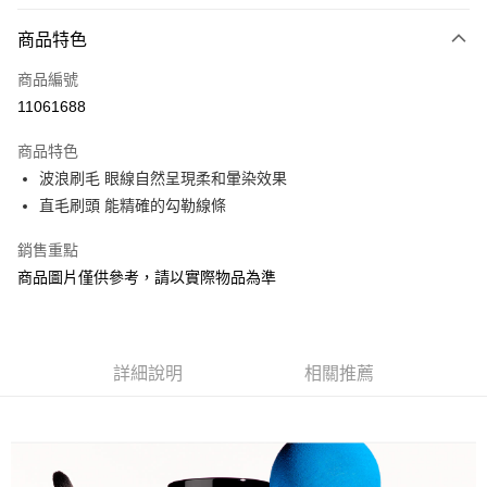
付款方式
商品特色
信用卡一次付款
商品編號
信用卡分期付款
11061688
3 期 0 利率 每期
NT$416
21家銀行
商品特色
合作金庫商業銀行
第一商業銀行
超商取貨付款
波浪刷毛 眼線自然呈現柔和暈染效果
華南商業銀行
彰化商業銀行
直毛刷頭 能精確的勾勒線條
LINE Pay
上海商業儲蓄銀行
台北富邦商業銀行
國泰世華商業銀行
兆豐國際商業銀行
Apple Pay
銷售重點
臺灣中小企業銀行
台中商業銀行
商品圖片僅供參考，請以實際物品為準
匯豐（台灣）商業銀行
華泰商業銀行
街口支付
聯邦商業銀行
遠東國際商業銀行
元大商業銀行
永豐商業銀行
悠遊付
玉山商業銀行
星展（台灣）商業銀行
台新國際商業銀行
中國信託商業銀行
Google Pay
詳細說明
相關推薦
台灣樂天信用卡公司
AFTEE先享後付
相關說明
【關於「AFTEE先享後付」】
AFTEE先享後付是「在收到商品之後才付款」的支付方式。 讓您購物簡單