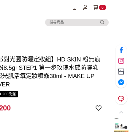
0
派對光圈防曬定妝組】HD SKIN 粉無痕
8.5g+STEP1 第一步玫瑰水感防曬乳
+超光肌活氧定妝噴霧30ml - MAKE UP
VER
1,200免運
200