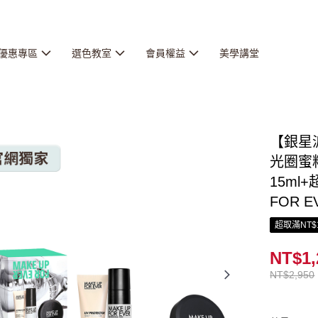
優惠專區
選色教室
會員權益
美學講堂
【銀星
光圈蜜粉
15ml
FOR E
超取滿NT$
NT$1,
NT$2,950