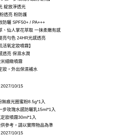
業銀行
遠東國際商業銀行
光 綻放淨透光
業銀行
永豐商業銀行
 粉透亮 粉防護
業銀行
星展（台灣）商業銀行
曬 SPF50+ / PA+++
際商業銀行
中國信託商業銀行
y
萃、仙人掌花萃取 一抹柔嫩有感
天信用卡公司
享後付
提亮勻色 24HR光感透亮
肌活氧定妝噴霧】
FTEE先享後付」】
感透亮 保濕水潤
先享後付是「在收到商品之後才付款」的支付方式。 讓您購物簡單
 微米細緻噴霧
心！
：不需註冊會員、不需綁卡、不需儲值。
定妝，外出保濕補水
：只要手機號碼，簡訊認證，即可結帳。
付款
：先確認商品／服務後，再付款。
0，滿NT$1,200(含以上)免運費
27/10/15
EE先享後付」結帳流程】
：
家取貨
方式選擇「AFTEE先享後付」後，將跳轉至「AFTEE先享後
N 粉無痕光圈蜜粉8.5g*1入
頁面，進行簡訊認證並確認金額後，即可完成結帳。
0，滿NT$1,200(含以上)免運費
成立數日內，您將收到繳費通知簡訊。
第一步玫瑰水感防曬乳15ml*1入
費通知簡訊後14天內，點擊此簡訊中的連結，可透過四大超商
付款
定妝噴霧30ml*1入
網路銀行／等多元方式進行付款，方視為交易完成。
0，滿NT$1,200(含以上)免運費
：結帳手續完成當下不需立刻繳費，但若您需要取消訂單，請聯
僅供參考，請以實際物品為準
的店家。未經商家同意取消之訂單仍視為有效，需透過AFTEE
27/10/15
繳納相關費用。
1取貨