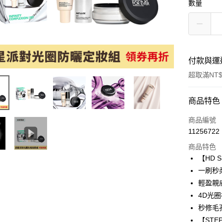
數量
付款與運
超取滿NT$
付款方式
商品特色
信用卡一
商品編號
11256722
信用卡分
商品特色
3 期 
【HD 
合作金
​一刷
超商取貨
華南商
輕盈親
LINE Pay
上海商
4D光
國泰世
秒修毛
Apple Pay
臺灣中
【ST
匯豐（