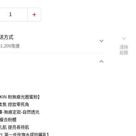
送方式
1,200免運
清除
紀錄
次付款
期付款
0 利率 每期
NT$400
21家銀行
SKIN 粉無痕光圈蜜粉】
庫商業銀行
第一商業銀行
秒柔焦 控妝零死角
付款
業銀行
彰化商業銀行
膚-無痕定妝-自然透光
業儲蓄銀行
台北富邦商業銀行
圈複合粉體
華商業銀行
兆豐國際商業銀行
孔肌 提亮長待肌
小企業銀行
台中商業銀行
EP1 第一步玫瑰水感防曬乳】
台灣）商業銀行
華泰商業銀行