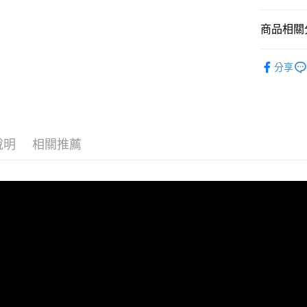
※ 交易是
每筆NT$8
是否繳費成
付客戶支
商品相關分
宅配
【注意事
每筆NT$1
底妝
蜜
１．透過由
分享
交易，需
人氣商品
求債權轉
❚ 官網限
２．關於
https://aft
❚ 旅行體
３．未成
「AFTE
說明
相關推薦
任。
４．使用「
即時審查
結果請求
５．嚴禁
形，恩沛
動。