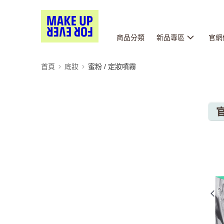
商品分類
新品專區
官網
首頁
底妝
蜜粉 / 定妝噴霧