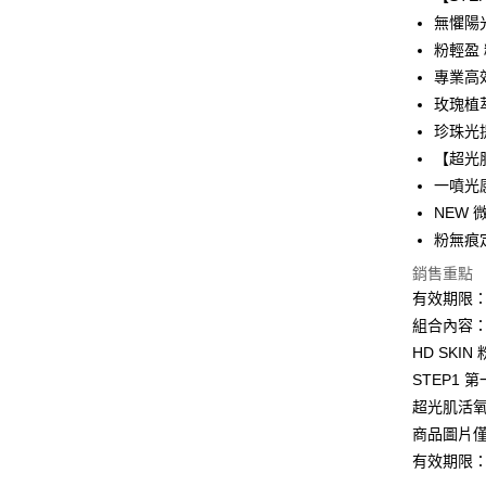
街口支付
聯邦商
無懼陽
元大商
悠遊付
粉輕盈
玉山商
專業高效防
台新國
Google Pa
玫瑰植
台灣樂
AFTEE先
珍珠光
相關說明
【超光
【關於「A
一噴光
AFTEE
NEW
便利好安
運送方式
１．簡單
粉無痕
２．便利
全家取貨
銷售重點
３．安心
每筆NT$8
有效期限：20
【「AFT
組合內容
付款後全
１．於結帳
HD SKI
付」結帳
每筆NT$8
２．訂單
STEP1 
３．收到繳
7-11取貨
超光肌活氧
／ATM／
每筆NT$8
※ 請注意
商品圖片
絡購買商品
有效期限：20
先享後付
付款後7-1