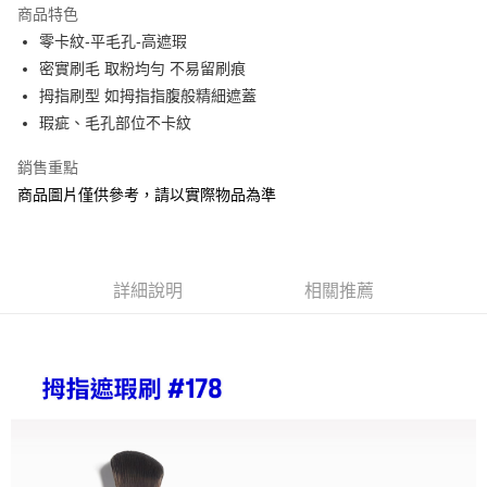
商品特色
合作金庫商業銀行
第一商業銀行
超商取貨付款
零卡紋-平毛孔-高遮瑕
華南商業銀行
彰化商業銀行
密實刷毛 取粉均勻 不易留刷痕
LINE Pay
上海商業儲蓄銀行
台北富邦商業銀行
國泰世華商業銀行
兆豐國際商業銀行
拇指刷型 如拇指指腹般精細遮蓋
Apple Pay
臺灣中小企業銀行
台中商業銀行
瑕疵、毛孔部位不卡紋
匯豐（台灣）商業銀行
華泰商業銀行
街口支付
聯邦商業銀行
遠東國際商業銀行
銷售重點
元大商業銀行
永豐商業銀行
悠遊付
商品圖片僅供參考，請以實際物品為準
玉山商業銀行
星展（台灣）商業銀行
台新國際商業銀行
中國信託商業銀行
Google Pay
台灣樂天信用卡公司
AFTEE先享後付
詳細說明
相關推薦
相關說明
【關於「AFTEE先享後付」】
AFTEE先享後付是「在收到商品之後才付款」的支付方式。 讓您購物簡單
運送方式
便利好安心！
１．簡單：不需註冊會員、不需綁卡、不需儲值。
全家取貨付款
２．便利：只要手機號碼，簡訊認證，即可結帳。
每筆NT$80，滿NT$1,200(含以上)免運費
３．安心：先確認商品／服務後，再付款。
付款後全家取貨
【「AFTEE先享後付」結帳流程】
１．於結帳方式選擇「AFTEE先享後付」後，將跳轉至「AFTEE先享後付」