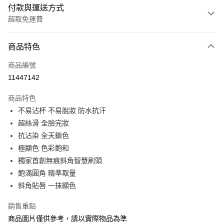
付款與運送方式
超取免運費
付款方式
商品特色
信用卡一次付款
商品編號
信用卡分期付款
11447142
3 期 0 利率 每期
NT$400
21家銀行
商品特色
合作金庫商業銀行
第一商業銀行
超商取貨付款
不易沾杯 不易脫妝 防水抗汗
華南商業銀行
彰化商業銀行
超絲滑 全臉完妝
LINE Pay
上海商業儲蓄銀行
台北富邦商業銀行
國泰世華商業銀行
兆豐國際商業銀行
抗沾染 全天鎖色
Apple Pay
臺灣中小企業銀行
台中商業銀行
極顯色 色彩飽和
匯豐（台灣）商業銀行
華泰商業銀行
獨家首創無痕斜角智慧刷頭
街口支付
聯邦商業銀行
遠東國際商業銀行
飽滿圓角 精準取量
元大商業銀行
永豐商業銀行
悠遊付
斜角貼唇 一抹顯色
玉山商業銀行
星展（台灣）商業銀行
台新國際商業銀行
中國信託商業銀行
Google Pay
銷售重點
台灣樂天信用卡公司
AFTEE先享後付
商品圖片僅供參考，請以實際物品為準