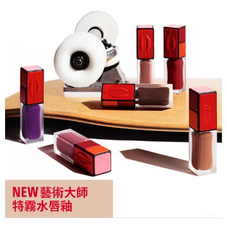
２．關於個人資料處理事宜，請瀏覽以下網址：
https://aftee.tw/terms/#terms3
３．未成年的使用者請事先徵得法定代理人或監護人之同意方可使用
「AFTEE先享後付」，若未經同意申辦者引起之損失，本公司不負相關責
任。
４．使用「AFTEE先享後付」時，將依據個別帳號之用戶狀況，依本公司即
時審查核予不同之上限額度；若仍有額度不足之情形，本公司將視審查結果
請求用戶進行身份認證。
５．嚴禁一人註冊多個帳號或使用他人資訊註冊。若發現惡意使用之情形，
恩沛科技股份有限公司將有權停止該用戶之使用額度並採取法律行動。