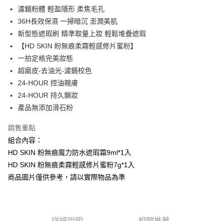
匯豐（台灣）商業銀行
華泰商業銀行
濾鏡粉體 輕盈隱形 柔焦毛孔
街口支付
聯邦商業銀行
遠東國際商業銀行
36H長效保濕 一掃暗沉 澎潤美肌
元大商業銀行
永豐商業銀行
悠遊付
新型態遮瑕刷 精準取量上妝 輕鬆堆疊遮瑕
玉山商業銀行
星展（台灣）商業銀行
【HD SKIN 粉無痕柔霧輕感修片蜜粉】
台新國際商業銀行
中國信託商業銀行
Google Pay
台灣樂天信用卡公司
一拍定格完美妝態
AFTEE先享後付
超磨皮-去油光-濾鏡校色
相關說明
24-HOUR 控油親膚
【關於「AFTEE先享後付」】
24-HOUR 持久鎖妝
AFTEE先享後付是「在收到商品之後才付款」的支付方式。 讓您購物簡單
運送方式
便利好安心！
產品無添加滑石粉
１．簡單：不需註冊會員、不需綁卡、不需儲值。
全家取貨付款
２．便利：只要手機號碼，簡訊認證，即可結帳。
銷售重點
每筆NT$80，滿NT$1,200(含以上)免運費
３．安心：先確認商品／服務後，再付款。
組合內容：
付款後全家取貨
【「AFTEE先享後付」結帳流程】
HD SKIN 粉無痕魔力防水遮瑕霜9ml*1入
１．於結帳方式選擇「AFTEE先享後付」後，將跳轉至「AFTEE先享後付」
每筆NT$80，滿NT$1,200(含以上)免運費
HD SKIN 粉無痕柔霧輕感修片蜜粉7g*1入
結帳頁面，進行簡訊認證並確認金額後，即可完成結帳。
商品圖片僅供參考，請以實際物品為準
２．訂單成立數日內，您將收到繳費通知簡訊。
7-11取貨付款
３．收到繳費通知簡訊後14天內，點擊此簡訊中的連結，可透過四大超商／
每筆NT$80，滿NT$1,200(含以上)免運費
ATM／網路銀行／等多元方式進行付款，方視為交易完成。
※ 請注意：結帳手續完成當下不需立刻繳費，但若您需要取消訂單，請聯絡
付款後7-11取貨
購買商品的店家。未經商家同意取消之訂單仍視為有效，需透過AFTEE先享
詳細說明
相關推薦