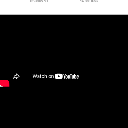
後付繳納相關費用。
每筆NT$80，滿NT$1,200(含以上)免運費
※ 交易是否成功請以「AFTEE先享後付 」之結帳頁面顯示為準，若有關於
是否繳費成功／繳費後需取消欲退款等相關疑問，請聯繫「AFTEE先享後付
宅配
客戶支援中心」
https://netprotections.freshdesk.com/support/home
每筆NT$120，滿NT$1,500(含以上)免運費
【注意事項】
１．透過由恩沛科技股份有限公司提供之「AFTEE先享後付」服務完成之交
易，需依本服務之必要範圍內提供個人資料，並將交易相關給付款項請求債
權轉讓予恩沛科技股份有限公司。
２．關於個人資料處理事宜，請瀏覽以下網址：
https://aftee.tw/terms/#terms3
３．未成年的使用者請事先徵得法定代理人或監護人之同意方可使用
「AFTEE先享後付」，若未經同意申辦者引起之損失，本公司不負相關責
任。
４．使用「AFTEE先享後付」時，將依據個別帳號之用戶狀況，依本公司即
時審查核予不同之上限額度；若仍有額度不足之情形，本公司將視審查結果
請求用戶進行身份認證。
５．嚴禁一人註冊多個帳號或使用他人資訊註冊。若發現惡意使用之情形，
恩沛科技股份有限公司將有權停止該用戶之使用額度並採取法律行動。