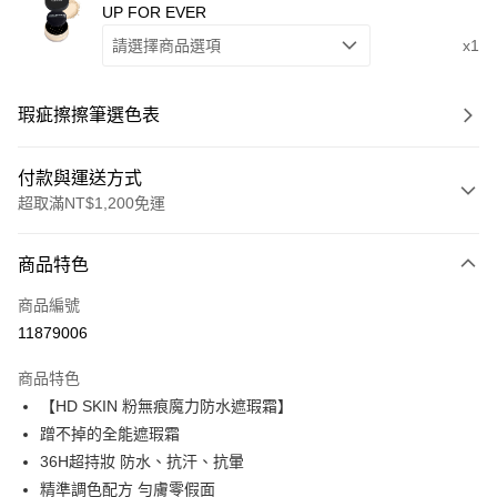
UP FOR EVER
請選擇商品選項
x1
瑕疵擦擦筆選色表
付款與運送方式
超取滿NT$1,200免運
付款方式
商品特色
信用卡一次付款
商品編號
信用卡分期付款
11879006
3 期 0 利率 每期
NT$626
21家銀行
商品特色
合作金庫商業銀行
第一商業銀行
超商取貨付款
【HD SKIN 粉無痕魔力防水遮瑕霜】
華南商業銀行
彰化商業銀行
蹭不掉的全能遮瑕霜
LINE Pay
上海商業儲蓄銀行
台北富邦商業銀行
國泰世華商業銀行
兆豐國際商業銀行
36H超持妝 防水、抗汗、抗暈
Apple Pay
臺灣中小企業銀行
台中商業銀行
精準調色配方 勻膚零假面