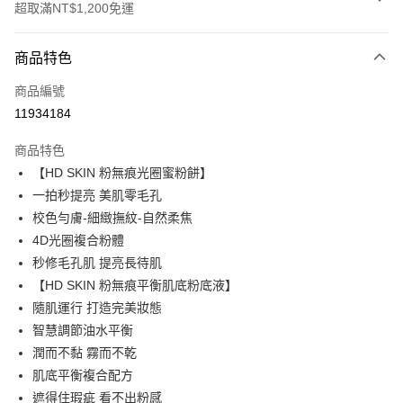
超取滿NT$1,200免運
付款方式
商品特色
信用卡一次付款
商品編號
信用卡分期付款
11934184
3 期 0 利率 每期
NT$240
21家銀行
商品特色
合作金庫商業銀行
第一商業銀行
超商取貨付款
【HD SKIN 粉無痕光圈蜜粉餅】
華南商業銀行
彰化商業銀行
一拍秒提亮 美肌零毛孔
LINE Pay
上海商業儲蓄銀行
台北富邦商業銀行
國泰世華商業銀行
兆豐國際商業銀行
校色勻膚-細緻撫紋-自然柔焦​
Apple Pay
臺灣中小企業銀行
台中商業銀行
4D光圈複合粉體
匯豐（台灣）商業銀行
華泰商業銀行
秒修毛孔肌 提亮長待肌
街口支付
聯邦商業銀行
遠東國際商業銀行
【HD SKIN 粉無痕平衡肌底粉底液】
元大商業銀行
永豐商業銀行
悠遊付
隨肌運行 打造完美妝態
玉山商業銀行
星展（台灣）商業銀行
智慧調節油水平衡
台新國際商業銀行
中國信託商業銀行
Google Pay
台灣樂天信用卡公司
潤而不黏 霧而不乾
AFTEE先享後付
肌底平衡複合配方
相關說明
遮得住瑕疵 看不出粉感