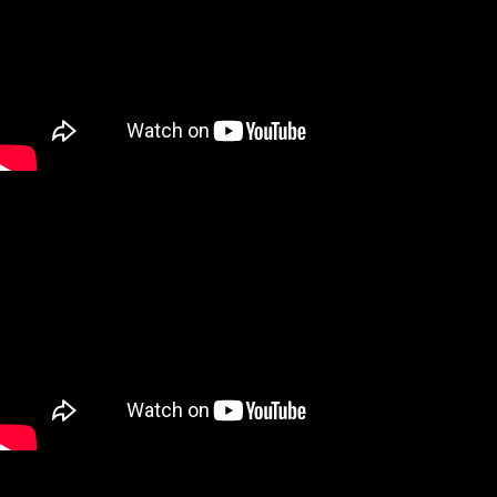
https://aftee.tw/terms/#terms3
３．未成年的使用者請事先徵得法定代理人或監護人之同意方可使用
「AFTEE先享後付」，若未經同意申辦者引起之損失，本公司不負相關責
任。
４．使用「AFTEE先享後付」時，將依據個別帳號之用戶狀況，依本公司即
時審查核予不同之上限額度；若仍有額度不足之情形，本公司將視審查結果
請求用戶進行身份認證。
５．嚴禁一人註冊多個帳號或使用他人資訊註冊。若發現惡意使用之情形，
恩沛科技股份有限公司將有權停止該用戶之使用額度並採取法律行動。