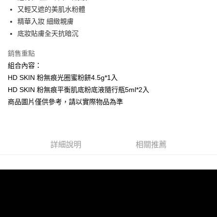
【關於「AFTEE先享後付」】
又輕又遮的美肌水粉體
AFTEE先享後付是「在收到商品之後才付款」的支付方式。 讓您購物簡單
運送方式
便利好安心！
精華入妝 細緻親膚
１．簡單：不需註冊會員、不需綁卡、不需儲值。
全家取貨付款
底妝貼膚全天抗暗沉
２．便利：只要手機號碼，簡訊認證，即可結帳。
每筆NT$80，滿NT$1,200(含以上)免運費
３．安心：先確認商品／服務後，再付款。
銷售重點
付款後全家取貨
【「AFTEE先享後付」結帳流程】
組合內容：
１．於結帳方式選擇「AFTEE先享後付」後，將跳轉至「AFTEE先享後付」
每筆NT$80，滿NT$1,200(含以上)免運費
HD SKIN 粉無痕光圈蜜粉餅4.5g*1入
結帳頁面，進行簡訊認證並確認金額後，即可完成結帳。
HD SKIN 粉無痕平衡肌底粉底液隨行瓶5ml*2入
２．訂單成立數日內，您將收到繳費通知簡訊。
7-11取貨付款
３．收到繳費通知簡訊後14天內，點擊此簡訊中的連結，可透過四大超商／
商品圖片僅供參考，請以實際物品為準
每筆NT$80，滿NT$1,200(含以上)免運費
ATM／網路銀行／等多元方式進行付款，方視為交易完成。
※ 請注意：結帳手續完成當下不需立刻繳費，但若您需要取消訂單，請聯絡
付款後7-11取貨
購買商品的店家。未經商家同意取消之訂單仍視為有效，需透過AFTEE先享
後付繳納相關費用。
每筆NT$80，滿NT$1,200(含以上)免運費
※ 交易是否成功請以「AFTEE先享後付 」之結帳頁面顯示為準，若有關於
詳細說明
相關推薦
是否繳費成功／繳費後需取消欲退款等相關疑問，請聯繫「AFTEE先享後付
宅配
客戶支援中心」
https://netprotections.freshdesk.com/support/home
每筆NT$120，滿NT$1,500(含以上)免運費
【注意事項】
１．透過由恩沛科技股份有限公司提供之「AFTEE先享後付」服務完成之交
易，需依本服務之必要範圍內提供個人資料，並將交易相關給付款項請求債
權轉讓予恩沛科技股份有限公司。
２．關於個人資料處理事宜，請瀏覽以下網址：