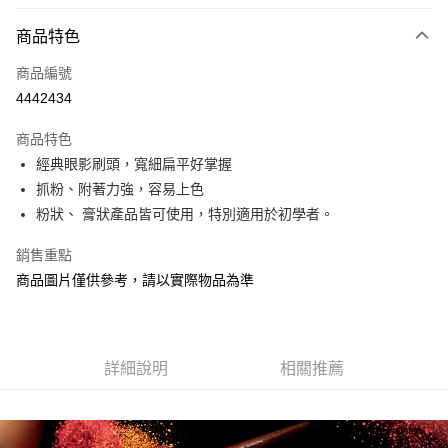
付款方式
商品特色
信用卡一次付款
商品編號
信用卡分期付款
4442434
3 期 0 利率 每期
NT$350
21家銀行
商品特色
合作金庫商業銀行
第一商業銀行
超商取貨付款
經典眼影刷頭，寬細扁平好掌握
華南商業銀行
彰化商業銀行
抓粉、附著力強，容易上色
LINE Pay
上海商業儲蓄銀行
台北富邦商業銀行
國泰世華商業銀行
兆豐國際商業銀行
粉狀、 膏狀產品皆可使用，特別適用於初學者。
Apple Pay
臺灣中小企業銀行
台中商業銀行
銷售重點
匯豐（台灣）商業銀行
華泰商業銀行
街口支付
聯邦商業銀行
遠東國際商業銀行
商品圖片僅供參考，請以實際物品為準
元大商業銀行
永豐商業銀行
悠遊付
玉山商業銀行
星展（台灣）商業銀行
台新國際商業銀行
中國信託商業銀行
Google Pay
台灣樂天信用卡公司
詳細說明
相關推薦
AFTEE先享後付
相關說明
【關於「AFTEE先享後付」】
AFTEE先享後付是「在收到商品之後才付款」的支付方式。 讓您購物簡單