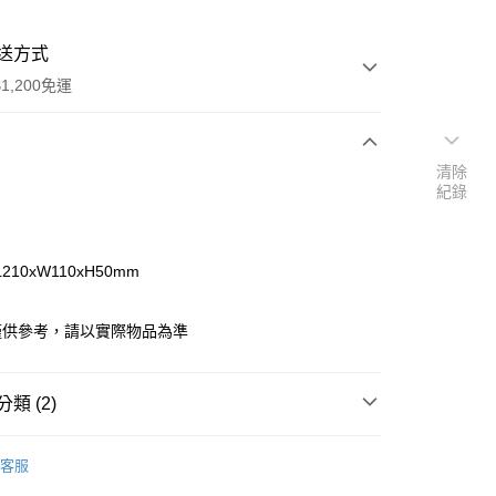
送方式
1,200免運
清除
次付款
紀錄
期付款
0 利率 每期
NT$233
21家銀行
210xW110xH50mm
庫商業銀行
第一商業銀行
付款
業銀行
彰化商業銀行
僅供參考，請以實際物品為準
業儲蓄銀行
台北富邦商業銀行
華商業銀行
兆豐國際商業銀行
小企業銀行
台中商業銀行
類 (2)
台灣）商業銀行
華泰商業銀行
業銀行
遠東國際商業銀行
專業彩妝收納
業銀行
永豐商業銀行
客服
業銀行
星展（台灣）商業銀行
寵↗購物金現折專區