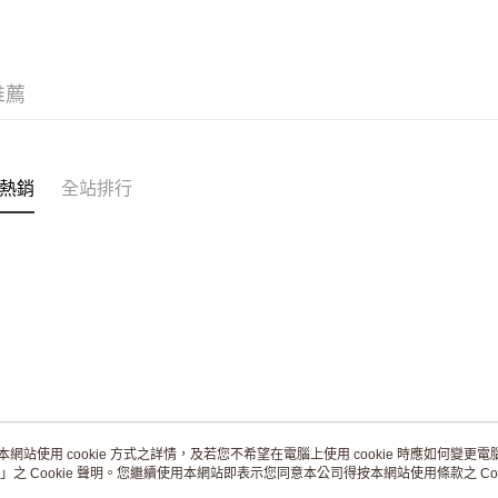
台新國
Google Pa
台灣樂
AFTEE先
相關說明
推薦
【關於「A
AFTEE
便利好安
運送方式
１．簡單
２．便利
熱銷
全站排行
全家取貨
３．安心
每筆NT$8
【「AFT
付款後全
１．於結帳
付」結帳
每筆NT$8
２．訂單
３．收到繳
7-11取貨
／ATM／
每筆NT$8
※ 請注意
絡購買商品
先享後付
付款後7-1
※ 交易是
每筆NT$8
是否繳費成
本網站使用 cookie 方式之詳情，及若您不希望在電腦上使用 cookie 時應如何變更電腦的
付客戶支
宅配
」之 Cookie 聲明。您繼續使用本網站即表示您同意本公司得按本網站使用條款之 Coo
關於我們
客服資訊