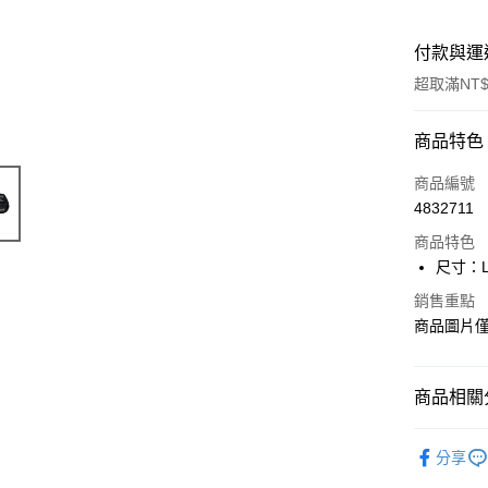
付款與運
超取滿NT$
付款方式
商品特色
信用卡一
商品編號
4832711
信用卡分
商品特色
3 期 
尺寸：L
合作金
超商取貨
銷售重點
華南商
商品圖片
LINE Pay
上海商
國泰世
Apple Pay
臺灣中
商品相關分
匯豐（
街口支付
聯邦商
專業工具
元大商
悠遊付
分享
玉山商
❚ 會員尊