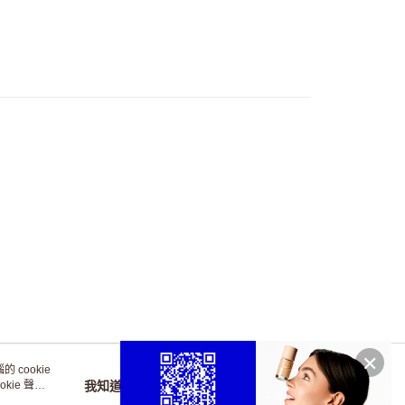
際商業銀行
中國信託商業銀行
y
天信用卡公司
享後付
FTEE先享後付」】
先享後付是「在收到商品之後才付款」的支付方式。 讓您購物簡單
心！
：不需註冊會員、不需綁卡、不需儲值。
：只要手機號碼，簡訊認證，即可結帳。
付款
：先確認商品／服務後，再付款。
0，滿NT$1,200(含以上)免運費
EE先享後付」結帳流程】
家取貨
方式選擇「AFTEE先享後付」後，將跳轉至「AFTEE先享後
頁面，進行簡訊認證並確認金額後，即可完成結帳。
0，滿NT$1,200(含以上)免運費
成立數日內，您將收到繳費通知簡訊。
費通知簡訊後14天內，點擊此簡訊中的連結，可透過四大超商
付款
網路銀行／等多元方式進行付款，方視為交易完成。
0，滿NT$1,200(含以上)免運費
：結帳手續完成當下不需立刻繳費，但若您需要取消訂單，請聯
的店家。未經商家同意取消之訂單仍視為有效，需透過AFTEE
繳納相關費用。
1取貨
否成功請以「AFTEE先享後付 」之結帳頁面顯示為準，若有關於
0，滿NT$1,200(含以上)免運費
功／繳費後需取消欲退款等相關疑問，請聯繫「AFTEE先享後
 cookie
援中心」
https://netprotections.freshdesk.com/support/home
kie 聲明
我知道了
官方APP