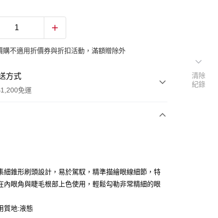
價購不適用折價券與折扣活動，滿額贈除外
清除
送方式
紀錄
1,200免運
次付款
期付款
0 利率 每期
NT$266
21家銀行
集細錐形刷頭設計，易於駕馭，精準描繪眼線細節，特
庫商業銀行
第一商業銀行
在內眼角與睫毛根部上色使用，輕鬆勾勒非常精細的眼
付款
業銀行
彰化商業銀行
業儲蓄銀行
台北富邦商業銀行
用質地:液態
華商業銀行
兆豐國際商業銀行