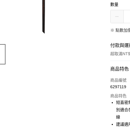
數量
※
點數加
付款與運
超取滿NT$
付款方式
商品特色
信用卡一
商品編號
6297119
信用卡分
商品特色
3 期 
短直密
合作金
別適合
超商取貨
華南商
線
LINE Pay
上海商
建議適
國泰世