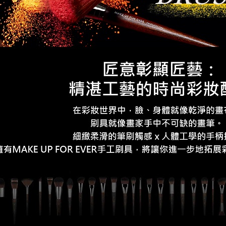
絡購買商品
先享後付
付款後7-1
※ 交易是
每筆NT$8
是否繳費成
付客戶支
宅配
【注意事
每筆NT$1
１．透過由
交易，需
求債權轉
２．關於
https://aft
３．未成
「AFTE
任。
４．使用「
即時審查
結果請求
５．嚴禁
形，恩沛
動。