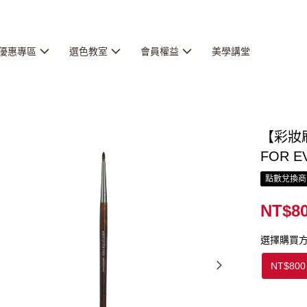
優惠專區
選色教室
會員權益
美學講堂
【彩妝刷
FOR E
點數兌換商
NT$8
選擇購買
NT$800