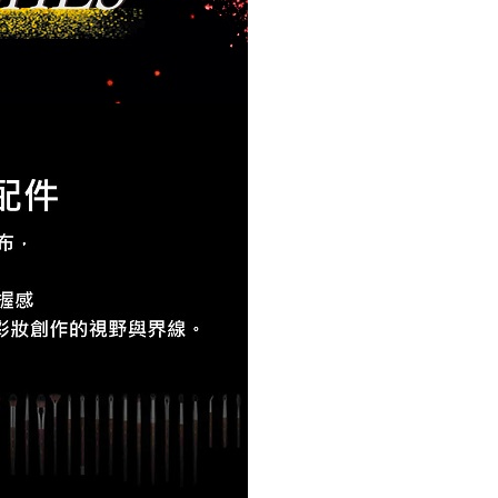
的店家。未經商家同意取消之訂單仍視為有效，需透過AFTEE
繳納相關費用。
1取貨
否成功請以「AFTEE先享後付 」之結帳頁面顯示為準，若有關於
0，滿NT$1,200(含以上)免運費
功／繳費後需取消欲退款等相關疑問，請聯繫「AFTEE先享後
援中心」
https://netprotections.freshdesk.com/support/home
項】
20，滿NT$1,500(含以上)免運費
恩沛科技股份有限公司提供之「AFTEE先享後付」服務完成之
依本服務之必要範圍內提供個人資料，並將交易相關給付款項請
讓予恩沛科技股份有限公司。
個人資料處理事宜，請瀏覽以下網址：
ee.tw/terms/#terms3
年的使用者請事先徵得法定代理人或監護人之同意方可使用
E先享後付」，若未經同意申辦者引起之損失，本公司不負相關責
AFTEE先享後付」時，將依據個別帳號之用戶狀況，依本公司
核予不同之上限額度；若仍有額度不足之情形，本公司將視審查
用戶進行身份認證。
一人註冊多個帳號或使用他人資訊註冊。若發現惡意使用之情
科技股份有限公司將有權停止該用戶之使用額度並採取法律行