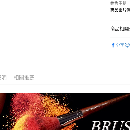
Apple Pay
銷售重點
臺灣中
匯豐（
商品圖片
街口支付
聯邦商
元大商
悠遊付
玉山商
商品相關分
台新國
Google Pa
台灣樂
彩妝刷具
AFTEE先
分享
❚ 點數換
相關說明
【關於「A
❚ 會員尊
AFTEE
便利好安
運送方式
１．簡單
說明
相關推薦
２．便利
全家取貨
３．安心
每筆NT$8
【「AFT
付款後全
１．於結帳
付」結帳
每筆NT$8
２．訂單
３．收到繳
7-11取貨
／ATM／
每筆NT$8
※ 請注意