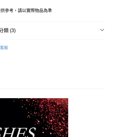
小企業銀行
台中商業銀行
台灣）商業銀行
華泰商業銀行
僅供參考，請以實際物品為準
業銀行
遠東國際商業銀行
業銀行
永豐商業銀行
業銀行
星展（台灣）商業銀行
類 (3)
際商業銀行
中國信託商業銀行
y
天信用卡公司
眼彩刷
享後付
客服
購專區
FTEE先享後付」】
寵↗購物金現折專區
先享後付是「在收到商品之後才付款」的支付方式。 讓您購物簡單
心！
：不需註冊會員、不需綁卡、不需儲值。
：只要手機號碼，簡訊認證，即可結帳。
付款
：先確認商品／服務後，再付款。
0，滿NT$1,200(含以上)免運費
EE先享後付」結帳流程】
家取貨
方式選擇「AFTEE先享後付」後，將跳轉至「AFTEE先享後
頁面，進行簡訊認證並確認金額後，即可完成結帳。
0，滿NT$1,200(含以上)免運費
成立數日內，您將收到繳費通知簡訊。
費通知簡訊後14天內，點擊此簡訊中的連結，可透過四大超商
付款
網路銀行／等多元方式進行付款，方視為交易完成。
0，滿NT$1,200(含以上)免運費
：結帳手續完成當下不需立刻繳費，但若您需要取消訂單，請聯