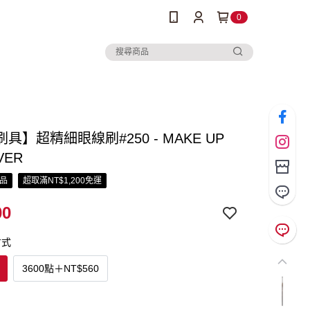
0
具】超精細眼線刷#250 - MAKE UP
VER
品
超取滿NT$1,200免運
00
方式
3600點
＋
NT$560