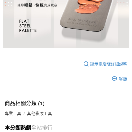
每筆NT$80，滿NT$1,200(含以上)免運費
結帳頁面，進行簡訊認證並確認金額後，即可完成結帳。
２．訂單成立數日內，您將收到繳費通知簡訊。
7-11取貨付款
３．收到繳費通知簡訊後14天內，點擊此簡訊中的連結，可透過四大超商／
每筆NT$80，滿NT$1,200(含以上)免運費
ATM／網路銀行／等多元方式進行付款，方視為交易完成。
※ 請注意：結帳手續完成當下不需立刻繳費，但若您需要取消訂單，請聯絡
付款後7-11取貨
購買商品的店家。未經商家同意取消之訂單仍視為有效，需透過AFTEE先享
後付繳納相關費用。
每筆NT$80，滿NT$1,200(含以上)免運費
※ 交易是否成功請以「AFTEE先享後付 」之結帳頁面顯示為準，若有關於
是否繳費成功／繳費後需取消欲退款等相關疑問，請聯繫「AFTEE先享後付
宅配
客戶支援中心」
https://netprotections.freshdesk.com/support/home
每筆NT$120，滿NT$1,500(含以上)免運費
【注意事項】
顯示電腦版詳細說明
１．透過由恩沛科技股份有限公司提供之「AFTEE先享後付」服務完成之交
易，需依本服務之必要範圍內提供個人資料，並將交易相關給付款項請求債
權轉讓予恩沛科技股份有限公司。
客服
２．關於個人資料處理事宜，請瀏覽以下網址：
https://aftee.tw/terms/#terms3
３．未成年的使用者請事先徵得法定代理人或監護人之同意方可使用
「AFTEE先享後付」，若未經同意申辦者引起之損失，本公司不負相關責
商品相關分類 (1)
任。
４．使用「AFTEE先享後付」時，將依據個別帳號之用戶狀況，依本公司即
專業工具
其他彩妝工具
時審查核予不同之上限額度；若仍有額度不足之情形，本公司將視審查結果
請求用戶進行身份認證。
５．嚴禁一人註冊多個帳號或使用他人資訊註冊。若發現惡意使用之情形，
本分類熱銷
全站排行
恩沛科技股份有限公司將有權停止該用戶之使用額度並採取法律行動。