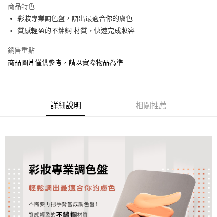
商品特色
合作金庫商業銀行
第一商業銀行
超商取貨付款
彩妝專業調色盤，調出最適合你的膚色
華南商業銀行
彰化商業銀行
質感輕盈的不鏽鋼 材質，快速完成妝容
LINE Pay
上海商業儲蓄銀行
台北富邦商業銀行
國泰世華商業銀行
兆豐國際商業銀行
Apple Pay
銷售重點
臺灣中小企業銀行
台中商業銀行
商品圖片僅供參考，請以實際物品為準
匯豐（台灣）商業銀行
華泰商業銀行
街口支付
聯邦商業銀行
遠東國際商業銀行
元大商業銀行
永豐商業銀行
悠遊付
玉山商業銀行
星展（台灣）商業銀行
台新國際商業銀行
中國信託商業銀行
Google Pay
詳細說明
相關推薦
台灣樂天信用卡公司
AFTEE先享後付
相關說明
【關於「AFTEE先享後付」】
AFTEE先享後付是「在收到商品之後才付款」的支付方式。 讓您購物簡單
運送方式
便利好安心！
１．簡單：不需註冊會員、不需綁卡、不需儲值。
全家取貨付款
２．便利：只要手機號碼，簡訊認證，即可結帳。
每筆NT$80，滿NT$1,200(含以上)免運費
３．安心：先確認商品／服務後，再付款。
付款後全家取貨
【「AFTEE先享後付」結帳流程】
１．於結帳方式選擇「AFTEE先享後付」後，將跳轉至「AFTEE先享後付」