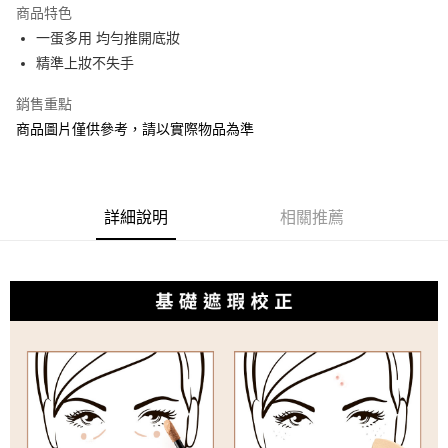
商品特色
合作金庫商業銀行
第一商業銀行
超商取貨付款
一蛋多用 均勻推開底妝
華南商業銀行
彰化商業銀行
精準上妝不失手
LINE Pay
上海商業儲蓄銀行
台北富邦商業銀行
國泰世華商業銀行
兆豐國際商業銀行
Apple Pay
銷售重點
臺灣中小企業銀行
台中商業銀行
商品圖片僅供參考，請以實際物品為準
匯豐（台灣）商業銀行
華泰商業銀行
街口支付
聯邦商業銀行
遠東國際商業銀行
元大商業銀行
永豐商業銀行
悠遊付
玉山商業銀行
星展（台灣）商業銀行
台新國際商業銀行
中國信託商業銀行
Google Pay
詳細說明
相關推薦
台灣樂天信用卡公司
AFTEE先享後付
相關說明
【關於「AFTEE先享後付」】
AFTEE先享後付是「在收到商品之後才付款」的支付方式。 讓您購物簡單
運送方式
便利好安心！
１．簡單：不需註冊會員、不需綁卡、不需儲值。
全家取貨付款
２．便利：只要手機號碼，簡訊認證，即可結帳。
每筆NT$80，滿NT$1,200(含以上)免運費
３．安心：先確認商品／服務後，再付款。
付款後全家取貨
【「AFTEE先享後付」結帳流程】
１．於結帳方式選擇「AFTEE先享後付」後，將跳轉至「AFTEE先享後付」