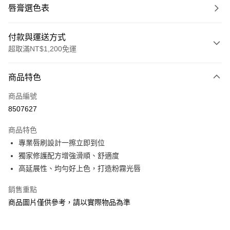
唇膏選色表
付款與運送方式
超取滿NT$1,200免運
付款方式
商品特色
信用卡一次付款
商品編號
信用卡分期付款
8507627
3 期 0 利率 每期
NT$316
21家銀行
商品特色
合作金庫商業銀行
第一商業銀行
超商取貨付款
專業唇刷設計一擦立即到位
華南商業銀行
彰化商業銀行
獨家修護配方增強滑順、舒適度
LINE Pay
上海商業儲蓄銀行
台北富邦商業銀行
國泰世華商業銀行
兆豐國際商業銀行
高延展性、均勻好上色，打造粉霧光唇
Apple Pay
臺灣中小企業銀行
台中商業銀行
銷售重點
匯豐（台灣）商業銀行
華泰商業銀行
街口支付
聯邦商業銀行
遠東國際商業銀行
商品圖片僅供參考，請以實際物品為準
元大商業銀行
永豐商業銀行
悠遊付
玉山商業銀行
星展（台灣）商業銀行