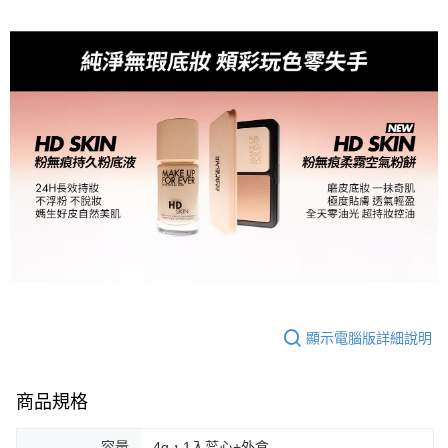
顯示電腦版詳細說明
商品規格
容量
4g，1入蕊心+外盒