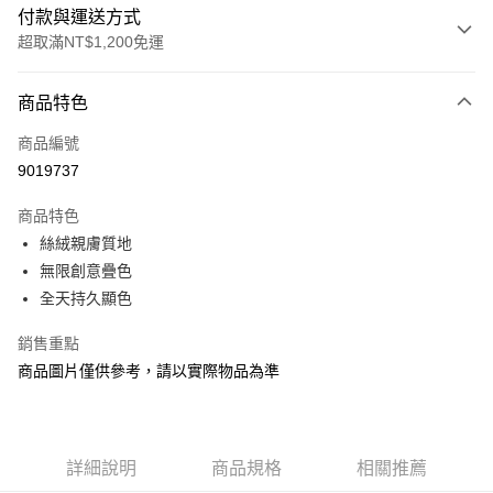
付款與運送方式
超取滿NT$1,200免運
付款方式
商品特色
信用卡一次付款
商品編號
信用卡分期付款
9019737
3 期 0 利率 每期
NT$350
21家銀行
商品特色
合作金庫商業銀行
第一商業銀行
超商取貨付款
絲絨親膚質地
華南商業銀行
彰化商業銀行
無限創意疊色
LINE Pay
上海商業儲蓄銀行
台北富邦商業銀行
國泰世華商業銀行
兆豐國際商業銀行
全天持久顯色
Apple Pay
臺灣中小企業銀行
台中商業銀行
銷售重點
匯豐（台灣）商業銀行
華泰商業銀行
街口支付
聯邦商業銀行
遠東國際商業銀行
商品圖片僅供參考，請以實際物品為準
元大商業銀行
永豐商業銀行
悠遊付
玉山商業銀行
星展（台灣）商業銀行
台新國際商業銀行
中國信託商業銀行
Google Pay
台灣樂天信用卡公司
詳細說明
商品規格
相關推薦
AFTEE先享後付