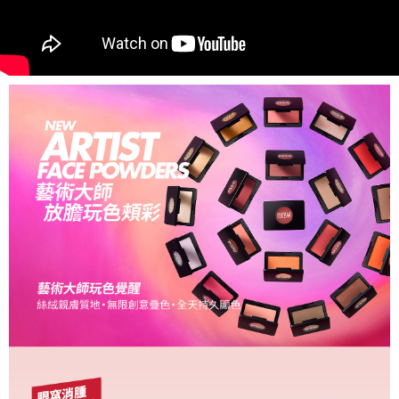
２．關於個人資料處理事宜，請瀏覽以下網址：
https://aftee.tw/terms/#terms3
３．未成年的使用者請事先徵得法定代理人或監護人之同意方可使用
「AFTEE先享後付」，若未經同意申辦者引起之損失，本公司不負相關責
任。
４．使用「AFTEE先享後付」時，將依據個別帳號之用戶狀況，依本公司即
時審查核予不同之上限額度；若仍有額度不足之情形，本公司將視審查結果
請求用戶進行身份認證。
５．嚴禁一人註冊多個帳號或使用他人資訊註冊。若發現惡意使用之情形，
恩沛科技股份有限公司將有權停止該用戶之使用額度並採取法律行動。