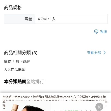
商品規格
容量
4.7ml，1入
客服
商品相關分類 (3)
查看全部
底妝
校正遮瑕
人氣商品推薦
本分類熱銷
全站排行
本網站中使用 cookie，欲查詢有關本網站使用 cookie 方式之詳情，及若您不希
熱門標籤
望在電腦上使用 cookie 時應如何變更電腦的 cookie 設定，請參閱本網站「
隱私
權條款
」之 Cookie 聲明。您繼續使用本網站即表示您同意本公司得按本網站使
用條款之 Cookie 聲明使用 cookie。
了解更多 >