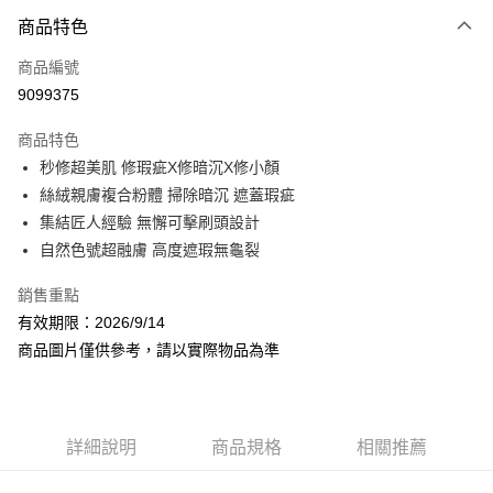
付款方式
商品特色
信用卡一次付款
商品編號
信用卡分期付款
9099375
3 期 0 利率 每期
NT$383
21家銀行
商品特色
合作金庫商業銀行
第一商業銀行
超商取貨付款
秒修超美肌 修瑕疵X修暗沉X修小顏
華南商業銀行
彰化商業銀行
絲絨親膚複合粉體 掃除暗沉 遮蓋瑕疵
LINE Pay
上海商業儲蓄銀行
台北富邦商業銀行
國泰世華商業銀行
兆豐國際商業銀行
集結匠人經驗 無懈可擊刷頭設計
Apple Pay
臺灣中小企業銀行
台中商業銀行
自然色號超融膚 高度遮瑕無龜裂
匯豐（台灣）商業銀行
華泰商業銀行
街口支付
聯邦商業銀行
遠東國際商業銀行
銷售重點
元大商業銀行
永豐商業銀行
悠遊付
有效期限：2026/9/14
玉山商業銀行
星展（台灣）商業銀行
商品圖片僅供參考，請以實際物品為準
台新國際商業銀行
中國信託商業銀行
Google Pay
台灣樂天信用卡公司
AFTEE先享後付
相關說明
詳細說明
商品規格
相關推薦
【關於「AFTEE先享後付」】
AFTEE先享後付是「在收到商品之後才付款」的支付方式。 讓您購物簡單
運送方式