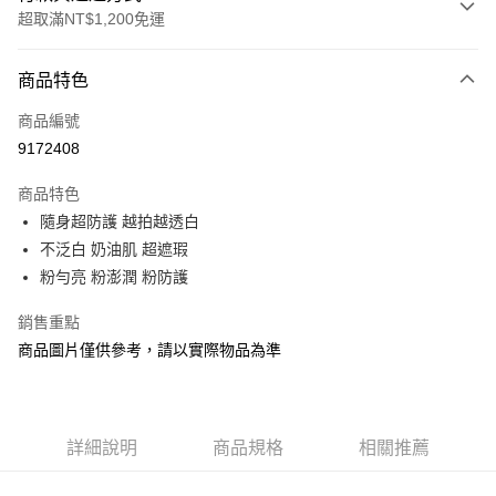
超取滿NT$1,200免運
付款方式
商品特色
信用卡一次付款
商品編號
信用卡分期付款
9172408
3 期 0 利率 每期
NT$616
21家銀行
商品特色
合作金庫商業銀行
第一商業銀行
超商取貨付款
隨身超防護 越拍越透白
華南商業銀行
彰化商業銀行
不泛白 奶油肌 超遮瑕
LINE Pay
上海商業儲蓄銀行
台北富邦商業銀行
國泰世華商業銀行
兆豐國際商業銀行
粉勻亮 粉澎潤 粉防護
Apple Pay
臺灣中小企業銀行
台中商業銀行
銷售重點
匯豐（台灣）商業銀行
華泰商業銀行
街口支付
聯邦商業銀行
遠東國際商業銀行
商品圖片僅供參考，請以實際物品為準
元大商業銀行
永豐商業銀行
悠遊付
玉山商業銀行
星展（台灣）商業銀行
台新國際商業銀行
中國信託商業銀行
Google Pay
台灣樂天信用卡公司
詳細說明
商品規格
相關推薦
AFTEE先享後付
相關說明