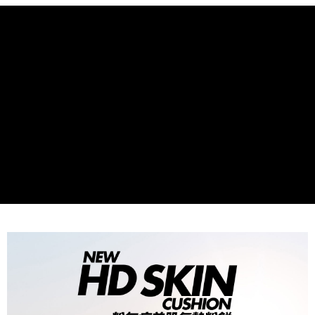
【關於「AFTEE先享後付」】
AFTEE先享後付是「在收到商品之後才付款」的支付方式。 讓您購物簡單
運送方式
便利好安心！
１．簡單：不需註冊會員、不需綁卡、不需儲值。
全家取貨付款
２．便利：只要手機號碼，簡訊認證，即可結帳。
每筆NT$80，滿NT$1,200(含以上)免運費
３．安心：先確認商品／服務後，再付款。
付款後全家取貨
【「AFTEE先享後付」結帳流程】
１．於結帳方式選擇「AFTEE先享後付」後，將跳轉至「AFTEE先享後付」
每筆NT$80，滿NT$1,200(含以上)免運費
結帳頁面，進行簡訊認證並確認金額後，即可完成結帳。
２．訂單成立數日內，您將收到繳費通知簡訊。
7-11取貨付款
３．收到繳費通知簡訊後14天內，點擊此簡訊中的連結，可透過四大超商／
每筆NT$80，滿NT$1,200(含以上)免運費
ATM／網路銀行／等多元方式進行付款，方視為交易完成。
※ 請注意：結帳手續完成當下不需立刻繳費，但若您需要取消訂單，請聯絡
付款後7-11取貨
購買商品的店家。未經商家同意取消之訂單仍視為有效，需透過AFTEE先享
後付繳納相關費用。
每筆NT$80，滿NT$1,200(含以上)免運費
※ 交易是否成功請以「AFTEE先享後付 」之結帳頁面顯示為準，若有關於
是否繳費成功／繳費後需取消欲退款等相關疑問，請聯繫「AFTEE先享後付
宅配
客戶支援中心」
https://netprotections.freshdesk.com/support/home
每筆NT$120，滿NT$1,500(含以上)免運費
【注意事項】
１．透過由恩沛科技股份有限公司提供之「AFTEE先享後付」服務完成之交
易，需依本服務之必要範圍內提供個人資料，並將交易相關給付款項請求債
權轉讓予恩沛科技股份有限公司。
２．關於個人資料處理事宜，請瀏覽以下網址：