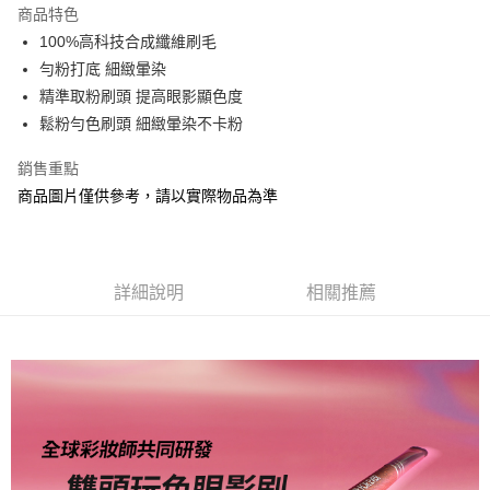
商品特色
合作金庫商業銀行
第一商業銀行
超商取貨付款
100%高科技合成纖維刷毛
華南商業銀行
彰化商業銀行
勻粉打底 細緻暈染
LINE Pay
上海商業儲蓄銀行
台北富邦商業銀行
國泰世華商業銀行
兆豐國際商業銀行
精準取粉刷頭 提高眼影顯色度
Apple Pay
臺灣中小企業銀行
台中商業銀行
鬆粉勻色刷頭 細緻暈染不卡粉
匯豐（台灣）商業銀行
華泰商業銀行
街口支付
聯邦商業銀行
遠東國際商業銀行
銷售重點
元大商業銀行
永豐商業銀行
悠遊付
商品圖片僅供參考，請以實際物品為準
玉山商業銀行
星展（台灣）商業銀行
台新國際商業銀行
中國信託商業銀行
Google Pay
台灣樂天信用卡公司
AFTEE先享後付
詳細說明
相關推薦
相關說明
【關於「AFTEE先享後付」】
AFTEE先享後付是「在收到商品之後才付款」的支付方式。 讓您購物簡單
運送方式
便利好安心！
１．簡單：不需註冊會員、不需綁卡、不需儲值。
全家取貨付款
２．便利：只要手機號碼，簡訊認證，即可結帳。
每筆NT$80，滿NT$1,200(含以上)免運費
３．安心：先確認商品／服務後，再付款。
付款後全家取貨
【「AFTEE先享後付」結帳流程】
１．於結帳方式選擇「AFTEE先享後付」後，將跳轉至「AFTEE先享後付」