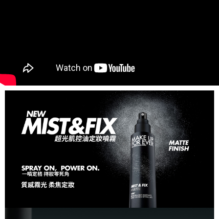
每筆NT$80，滿NT$1,200(含以上)免運費
結帳頁面，進行簡訊認證並確認金額後，即可完成結帳。
２．訂單成立數日內，您將收到繳費通知簡訊。
7-11取貨付款
３．收到繳費通知簡訊後14天內，點擊此簡訊中的連結，可透過四大超商／
每筆NT$80，滿NT$1,200(含以上)免運費
ATM／網路銀行／等多元方式進行付款，方視為交易完成。
※ 請注意：結帳手續完成當下不需立刻繳費，但若您需要取消訂單，請聯絡
付款後7-11取貨
購買商品的店家。未經商家同意取消之訂單仍視為有效，需透過AFTEE先享
後付繳納相關費用。
每筆NT$80，滿NT$1,200(含以上)免運費
※ 交易是否成功請以「AFTEE先享後付 」之結帳頁面顯示為準，若有關於
是否繳費成功／繳費後需取消欲退款等相關疑問，請聯繫「AFTEE先享後付
宅配
客戶支援中心」
https://netprotections.freshdesk.com/support/home
每筆NT$120，滿NT$1,500(含以上)免運費
【注意事項】
１．透過由恩沛科技股份有限公司提供之「AFTEE先享後付」服務完成之交
易，需依本服務之必要範圍內提供個人資料，並將交易相關給付款項請求債
權轉讓予恩沛科技股份有限公司。
２．關於個人資料處理事宜，請瀏覽以下網址：
https://aftee.tw/terms/#terms3
３．未成年的使用者請事先徵得法定代理人或監護人之同意方可使用
「AFTEE先享後付」，若未經同意申辦者引起之損失，本公司不負相關責
任。
４．使用「AFTEE先享後付」時，將依據個別帳號之用戶狀況，依本公司即
時審查核予不同之上限額度；若仍有額度不足之情形，本公司將視審查結果
請求用戶進行身份認證。
５．嚴禁一人註冊多個帳號或使用他人資訊註冊。若發現惡意使用之情形，
恩沛科技股份有限公司將有權停止該用戶之使用額度並採取法律行動。