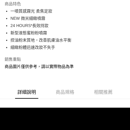
商品特色
合作金庫商業銀行
第一商業銀行
超商取貨付款
一噴質感霧光 柔焦定妝
華南商業銀行
彰化商業銀行
NEW 微米細緻噴霧
LINE Pay
上海商業儲蓄銀行
台北富邦商業銀行
國泰世華商業銀行
兆豐國際商業銀行
24 HOURS*長效持妝
Apple Pay
臺灣中小企業銀行
台中商業銀行
新型液態蜜粉粉噴霧
匯豐（台灣）商業銀行
華泰商業銀行
控油粉末質地，改善肌膚油水平衡
街口支付
聯邦商業銀行
遠東國際商業銀行
細緻粉體迅速改妝不失手
元大商業銀行
永豐商業銀行
悠遊付
玉山商業銀行
星展（台灣）商業銀行
銷售重點
台新國際商業銀行
中國信託商業銀行
Google Pay
商品圖片僅供參考，請以實際物品為準
台灣樂天信用卡公司
AFTEE先享後付
相關說明
【關於「AFTEE先享後付」】
AFTEE先享後付是「在收到商品之後才付款」的支付方式。 讓您購物簡單
詳細說明
商品規格
相關推薦
運送方式
便利好安心！
１．簡單：不需註冊會員、不需綁卡、不需儲值。
全家取貨付款
２．便利：只要手機號碼，簡訊認證，即可結帳。
每筆NT$80，滿NT$1,200(含以上)免運費
３．安心：先確認商品／服務後，再付款。
付款後全家取貨
【「AFTEE先享後付」結帳流程】
１．於結帳方式選擇「AFTEE先享後付」後，將跳轉至「AFTEE先享後付」