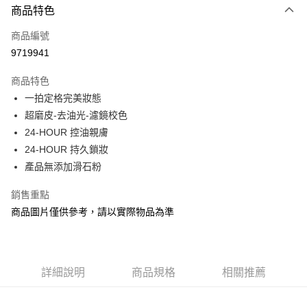
商品特色
信用卡一次付款
商品編號
信用卡分期付款
9719941
3 期 0 利率 每期
NT$300
21家銀行
商品特色
合作金庫商業銀行
第一商業銀行
超商取貨付款
一拍定格完美妝態
華南商業銀行
彰化商業銀行
超磨皮-去油光-濾鏡校色
LINE Pay
上海商業儲蓄銀行
台北富邦商業銀行
國泰世華商業銀行
兆豐國際商業銀行
24-HOUR 控油親膚
Apple Pay
臺灣中小企業銀行
台中商業銀行
24-HOUR 持久鎖妝
匯豐（台灣）商業銀行
華泰商業銀行
產品無添加滑石粉
街口支付
聯邦商業銀行
遠東國際商業銀行
元大商業銀行
永豐商業銀行
悠遊付
銷售重點
玉山商業銀行
星展（台灣）商業銀行
商品圖片僅供參考，請以實際物品為準
台新國際商業銀行
中國信託商業銀行
Google Pay
台灣樂天信用卡公司
AFTEE先享後付
相關說明
詳細說明
商品規格
相關推薦
【關於「AFTEE先享後付」】
AFTEE先享後付是「在收到商品之後才付款」的支付方式。 讓您購物簡單
運送方式
便利好安心！