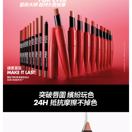
２．關於個人資料處理事宜，請瀏覽以下網址：
https://aftee.tw/terms/#terms3
３．未成年的使用者請事先徵得法定代理人或監護人之同意方可使用
「AFTEE先享後付」，若未經同意申辦者引起之損失，本公司不負相關責
任。
４．使用「AFTEE先享後付」時，將依據個別帳號之用戶狀況，依本公司即
時審查核予不同之上限額度；若仍有額度不足之情形，本公司將視審查結果
請求用戶進行身份認證。
５．嚴禁一人註冊多個帳號或使用他人資訊註冊。若發現惡意使用之情形，
恩沛科技股份有限公司將有權停止該用戶之使用額度並採取法律行動。