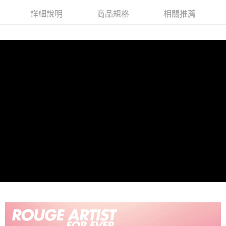
相關說明
詳細說明
商品規格
相關推薦
【關於「AFTEE先享後付」】
AFTEE先享後付是「在收到商品之後才付款」的支付方式。 讓您購物簡單
運送方式
便利好安心！
１．簡單：不需註冊會員、不需綁卡、不需儲值。
全家取貨付款
２．便利：只要手機號碼，簡訊認證，即可結帳。
每筆NT$80，滿NT$1,200(含以上)免運費
３．安心：先確認商品／服務後，再付款。
付款後全家取貨
【「AFTEE先享後付」結帳流程】
１．於結帳方式選擇「AFTEE先享後付」後，將跳轉至「AFTEE先享後付」
每筆NT$80，滿NT$1,200(含以上)免運費
結帳頁面，進行簡訊認證並確認金額後，即可完成結帳。
２．訂單成立數日內，您將收到繳費通知簡訊。
7-11取貨付款
３．收到繳費通知簡訊後14天內，點擊此簡訊中的連結，可透過四大超商／
每筆NT$80，滿NT$1,200(含以上)免運費
ATM／網路銀行／等多元方式進行付款，方視為交易完成。
※ 請注意：結帳手續完成當下不需立刻繳費，但若您需要取消訂單，請聯絡
付款後7-11取貨
購買商品的店家。未經商家同意取消之訂單仍視為有效，需透過AFTEE先享
後付繳納相關費用。
每筆NT$80，滿NT$1,200(含以上)免運費
※ 交易是否成功請以「AFTEE先享後付 」之結帳頁面顯示為準，若有關於
是否繳費成功／繳費後需取消欲退款等相關疑問，請聯繫「AFTEE先享後付
宅配
客戶支援中心」
https://netprotections.freshdesk.com/support/home
每筆NT$120，滿NT$1,500(含以上)免運費
【注意事項】
１．透過由恩沛科技股份有限公司提供之「AFTEE先享後付」服務完成之交
易，需依本服務之必要範圍內提供個人資料，並將交易相關給付款項請求債
權轉讓予恩沛科技股份有限公司。