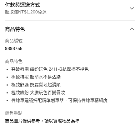
付款與運送方式
超取滿NT$1,200免運
付款方式
商品特色
信用卡一次付款
商品編號
信用卡分期付款
9898755
3 期 0 利率 每期
NT$316
21家銀行
商品特色
合作金庫商業銀行
第一商業銀行
超商取貨付款
突破唇圍 繽紛玩色 24H 抵抗摩擦不掉色
華南商業銀行
彰化商業銀行
極致持妝 超防水不易沾染
LINE Pay
上海商業儲蓄銀行
台北富邦商業銀行
國泰世華商業銀行
兆豐國際商業銀行
極致舒適 奶霜質地超滑順
Apple Pay
臺灣中小企業銀行
台中商業銀行
極致繽紛 大膽玩色百變唇妝
匯豐（台灣）商業銀行
華泰商業銀行
唇線筆建議搭配精準削筆器，可保持唇線筆精細度
街口支付
聯邦商業銀行
遠東國際商業銀行
元大商業銀行
永豐商業銀行
悠遊付
銷售重點
玉山商業銀行
星展（台灣）商業銀行
商品圖片僅供參考，請以實際物品為準
台新國際商業銀行
中國信託商業銀行
Google Pay
台灣樂天信用卡公司
AFTEE先享後付