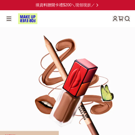
填資料贈開卡禮$200＼現領現折／